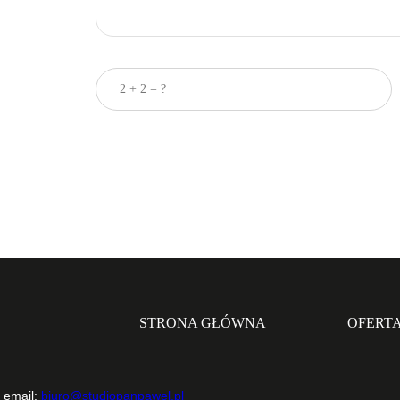
STRONA GŁÓWNA
OFERT
 email:
biuro@studiopanpawel.pl