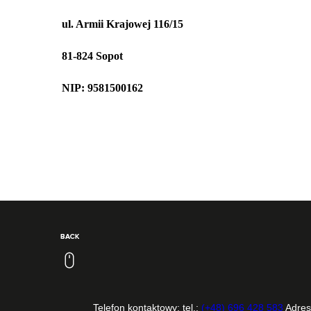
ul. Armii Krajowej 116/15
81-824 Sopot
NIP: 9581500162
Telefon kontaktowy: tel.:
(+48) 696 428 583
Adres